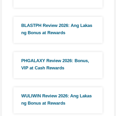
BLASTPH Review 2026: Ang Lakas
ng Bonus at Rewards
PHGALAXY Review 2026: Bonus,
VIP at Cash Rewards
WULIWIN Review 2026: Ang Lakas
ng Bonus at Rewards