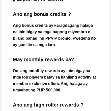
Ano ang bonus credits ?
Ang
bonus credits
ay karagdagang halaga
na ibinibigay sa mga bagong miyembro o
bilang bahagi ng
PPVIP promo
. Pwedeng ito
ay gamitin sa mga laro.
May monthly rewards ba?
Oo, ang
monthly rewards
ay ibinibigay sa
mga top players batay sa kanilang activity at
member
exclusive offers
. Ang halaga ay
umaabot ng PHP 500,000.
Ano ang high roller rewards ?