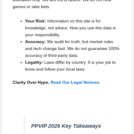
games or take bets.
Your Risk:
Information on this site is for
knowledge, not advice. How you use this data is
your responsibility.
Accuracy:
We audit for truth, but market rules
and tech change fast. We do not guarantee 100%
accuracy of third-party data.
Legality:
Laws differ by country. It is your job to
know and follow your local laws.
Clarity Over Hype.
Read Our Legal Notices.
PPVIP 2026 Key Takeaways