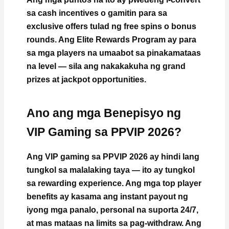
sa
cash incentives
o gamitin para sa
exclusive offers
tulad ng free spins o bonus
rounds. Ang
Elite Rewards Program
ay para
sa mga players na umaabot sa pinakamataas
na level — sila ang nakakakuha ng
grand
prizes
at
jackpot opportunities
.
Ano ang mga Benepisyo ng
VIP Gaming
sa
PPVIP 2026
?
Ang
VIP gaming
sa
PPVIP 2026
ay hindi lang
tungkol sa malalaking taya — ito ay tungkol
sa
rewarding experience
. Ang mga
top player
benefits
ay kasama ang
instant payout
ng
iyong mga panalo, personal na suporta 24/7,
at mas mataas na limits sa pag-withdraw. Ang