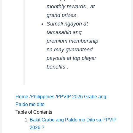
monthly rewards , at
grand prizes .
Sumali ngayon at
tamasahin ang
premium membership
na may guaranteed
payouts at top player
benefits .
Home
/
Philippines
/
PPVIP 2026 Grabe ang
Paldo mo dito
Table of Contents
Bakit Grabe ang Paldo mo Dito sa PPVIP
2026 ?