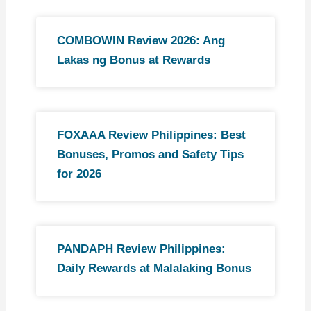
COMBOWIN Review 2026: Ang
Lakas ng Bonus at Rewards
FOXAAA Review Philippines: Best
Bonuses, Promos and Safety Tips
for 2026
PANDAPH Review Philippines:
Daily Rewards at Malalaking Bonus