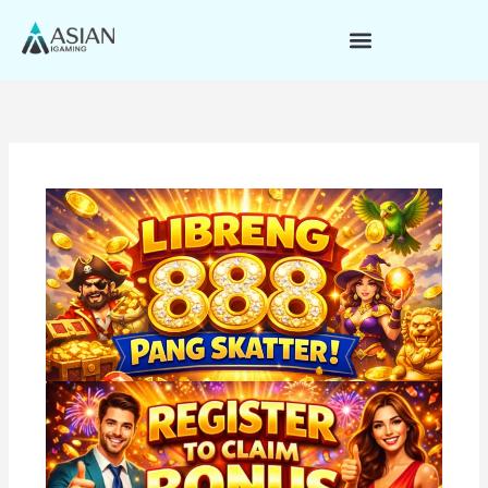
Skip
to
content