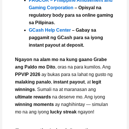
PAGCOR – Philippine Amusement and
Gaming Corporation
– Opisyal na
regulatory body para sa online gaming
sa Pilipinas.
GCash Help Center
– Gabay sa
paggamit ng GCash para sa iyong
instant payout
at deposit.
Ngayon na alam mo na kung gaano
Grabe
ang Paldo
mo Dito
, oras na para kumilos. Ang
PPVIP 2026
ay bukas para sa lahat ng gusto ng
malaking panalo
,
instant payout
, at
legit
winnings
. Sumali na at maranasan ang
ultimate rewards
na deserve mo. Ang iyong
winning moments
ay naghihintay — simulan
mo na ang iyong
lucky streak
ngayon!