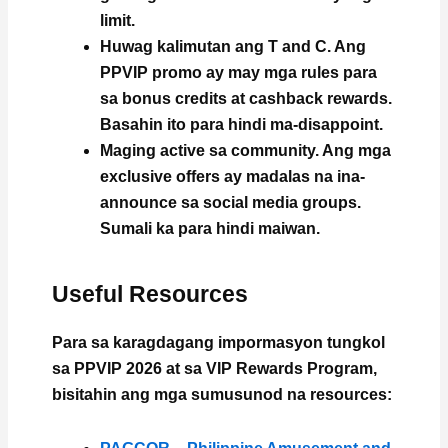
limit.
Huwag kalimutan ang T and C.
Ang
PPVIP promo
ay may mga rules para
sa
bonus credits
at
cashback rewards
.
Basahin ito para hindi ma-disappoint.
Maging active sa community.
Ang mga
exclusive offers
ay madalas na ina-
announce sa social media groups.
Sumali ka para hindi maiwan.
Useful Resources
Para sa karagdagang impormasyon tungkol
sa
PPVIP 2026
at sa
VIP Rewards Program
,
bisitahin ang mga sumusunod na resources: