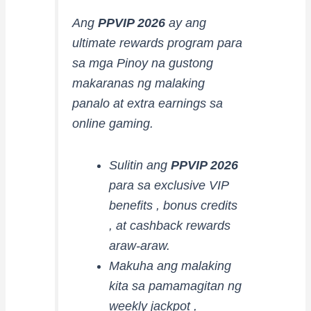
Ang
PPVIP 2026
ay ang
ultimate rewards program para
sa mga Pinoy na gustong
makaranas ng malaking
panalo at extra earnings sa
online gaming.
Sulitin ang
PPVIP 2026
para sa exclusive VIP
benefits , bonus credits
, at cashback rewards
araw-araw.
Makuha ang malaking
kita sa pamamagitan ng
weekly jackpot ,