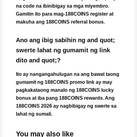
na code na ibinibigay sa mga miyembro.
Gamitin ito para mag-
188COINS register
at
makuha ang
188COINS referral bonus
.
Ano ang ibig sabihin ng and quot;
swerte lahat ng gumamit ng link
dito and quot;?
Ito ay nangangahulugan na ang bawat taong
gumamit ng
188COINS promo link
ay may
pagkakataong manalo ng
188COINS lucky
bonus
at iba pang
188COINS rewards
. Ang
188COINS 2026
ay nagbibigay ng swerte sa
lahat ng sumali.
You may also like