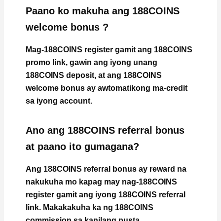
Paano ko makuha ang 188COINS
welcome bonus ?
Mag-
188COINS register
gamit ang
188COINS
promo link
, gawin ang iyong unang
188COINS deposit
, at ang
188COINS
welcome bonus
ay awtomatikong ma-credit
sa iyong account.
Ano ang 188COINS referral bonus
at paano ito gumagana?
Ang
188COINS referral bonus
ay reward na
nakukuha mo kapag may nag-
188COINS
register
gamit ang iyong
188COINS referral
link
. Makakakuha ka ng
188COINS
commission
sa kanilang pusta.