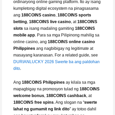
ordinaryong online gaming platform. Ito ay isang
kumpletong digital ecosystem na pinagsasama
ang
188COINS casino
,
188COINS sports
betting
,
188COINS live casino
, at
188COINS
slots
sa isang madaling gamiting
188COINS
mobile app
. Para sa mga Pilipinong mahilig sa
online casino, ang
188COINS online casino
Philippines
ang nagbibigay ng legitimate at
masayang karanasan. For a related guide, see
DURIANLUCKY 2026 Swerte ba ang paldohan
dito
.
Ang
188COINS Philippines
ay kilala sa mga
mapagbigay na promosyon tulad ng
188COINS
welcome bonus
,
188COINS cashback
, at
188COINS free spins
. Ang slogan na “
swerte
lahat ng gumamit ng link dito
” ay totoo dahil