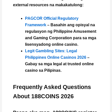
external resources na makakatulong:
PAGCOR Official Regulatory
Framework
– Basahin ang opisyal na
regulasyon ng Philippine Amusement
and Gaming Corporation para sa mga
lisensyadong online casino.
Legit Gambling Sites: Legal
Philippines Online Casinos 2026
–
Gabay sa mga legal at trusted online
casino sa Pilipinas.
Frequently Asked Questions
About 188COINS 2026