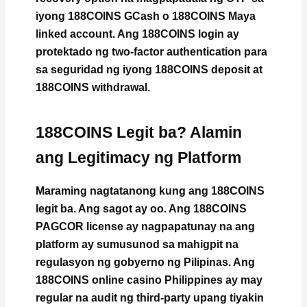
iyong
188COINS GCash
o
188COINS Maya
linked account. Ang
188COINS login
ay
protektado ng two-factor authentication para
sa seguridad ng iyong
188COINS deposit
at
188COINS withdrawal
.
188COINS Legit
ba? Alamin
ang Legitimacy ng Platform
Maraming nagtatanong kung ang
188COINS
legit
ba. Ang sagot ay oo. Ang
188COINS
PAGCOR
license ay nagpapatunay na ang
platform ay sumusunod sa mahigpit na
regulasyon ng gobyerno ng Pilipinas. Ang
188COINS online casino Philippines
ay may
regular na audit ng third-party upang tiyakin