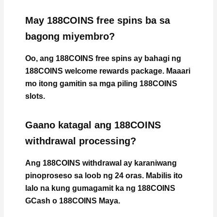
May 188COINS free spins ba sa
bagong miyembro?
Oo, ang
188COINS free spins
ay bahagi ng
188COINS welcome rewards
package. Maaari
mo itong gamitin sa mga piling
188COINS
slots
.
Gaano katagal ang 188COINS
withdrawal processing?
Ang
188COINS withdrawal
ay karaniwang
pinoproseso sa loob ng 24 oras. Mabilis ito
lalo na kung gumagamit ka ng
188COINS
GCash
o
188COINS Maya
.