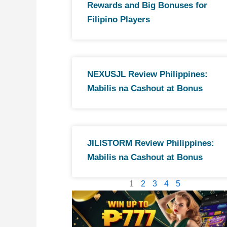
Rewards and Big Bonuses for
Filipino Players
NEXUSJL Review Philippines:
Mabilis na Cashout at Bonus
JILISTORM Review Philippines:
Mabilis na Cashout at Bonus
1
2
3
4
5