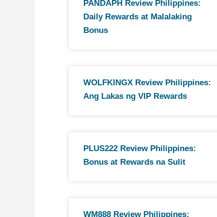
PANDAPH Review Philippines:
Daily Rewards at Malalaking
Bonus
WOLFKINGX Review Philippines:
Ang Lakas ng VIP Rewards
PLUS222 Review Philippines:
Bonus at Rewards na Sulit
WM888 Review Philippines: