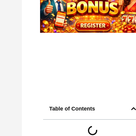
Table of Contents