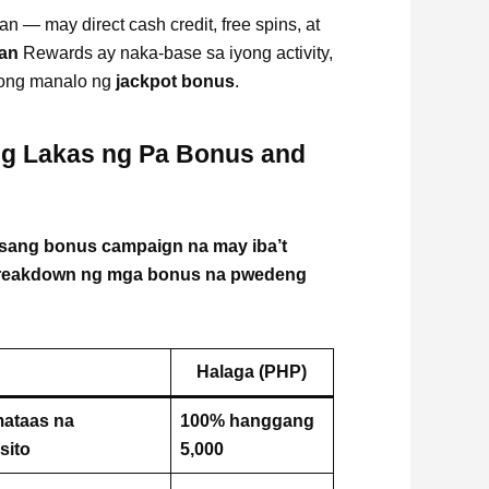
n — may direct cash credit, free spins, at
an
Rewards ay naka-base sa iyong activity,
mong manalo ng
jackpot bonus
.
g Lakas ng
Pa Bonus
and
 isang
bonus campaign
na may iba’t
g breakdown ng mga bonus na pwedeng
Halaga (PHP)
ataas na
100% hanggang
sito
5,000