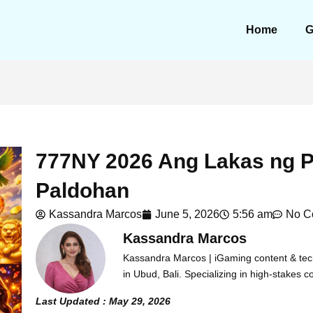
Home
G
777NY 2026 Ang Lakas ng 
Paldohan
Kassandra Marcos
June 5, 2026
5:56 am
No C
Kassandra Marcos
Kassandra Marcos | iGaming content & tech
in Ubud, Bali. Specializing in high-stakes c
Last Updated : May 29, 2026