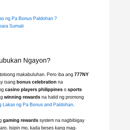
as ng Pa Bonus Paldohan ?
para Sumali
ubukan Ngayon?
 totoong makabuluhan. Pero iba ang
777NY
ay isang
bonus celebration
na
ang
casino players philippines
o
sports
ng
winning rewards
na hatid ng promong
Lakas ng Pa Bonus and Paldohan
.
ng
gaming rewards
system na nagbibigay
aro. Isipin mo, kada beses kang mag-