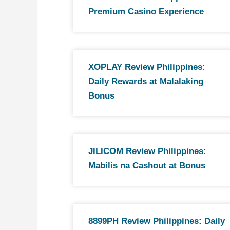
Premium Casino Experience
XOPLAY Review Philippines:
Daily Rewards at Malalaking
Bonus
JILICOM Review Philippines:
Mabilis na Cashout at Bonus
8899PH Review Philippines: Daily