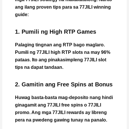
ang ilang proven tips para sa
77JILI winning
guide
:
1. Pumili ng High RTP Games
Palaging tingnan ang RTP bago maglaro.
Pumili ng
77JILI high RTP slots
na may 96%
pataas. Ito ang pinakasimpleng
77JILI slot
tips
na dapat tandaan.
2. Gamitin ang Free Spins at Bonus
Huwag basta-basta mag-deposito nang hindi
ginagamit ang
77JILI free spins
o
77JILI
promo
. Ang mga
77JILI rewards
ay libreng
pera na pwedeng gawing tunay na panalo.