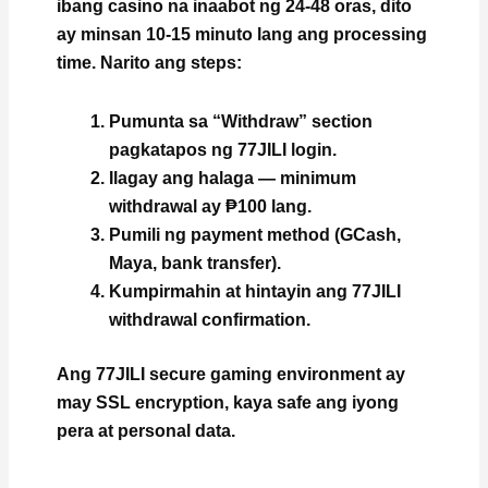
ibang casino na inaabot ng 24-48 oras, dito
ay minsan 10-15 minuto lang ang processing
time. Narito ang steps:
Pumunta sa “Withdraw” section
pagkatapos ng
77JILI login
.
Ilagay ang halaga — minimum
withdrawal ay ₱100 lang.
Pumili ng payment method (GCash,
Maya, bank transfer).
Kumpirmahin at hintayin ang
77JILI
withdrawal
confirmation.
Ang
77JILI secure gaming
environment ay
may SSL encryption, kaya safe ang iyong
pera at personal data.