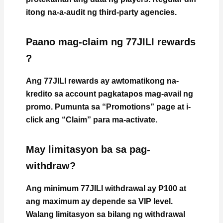
itong na-a-audit ng third-party agencies.
Paano mag-claim ng 77JILI rewards
?
Ang
77JILI rewards
ay awtomatikong na-
kredito sa account pagkatapos mag-avail ng
promo. Pumunta sa “Promotions” page at i-
click ang “Claim” para ma-activate.
May limitasyon ba sa pag-
withdraw?
Ang minimum
77JILI withdrawal
ay ₱100 at
ang maximum ay depende sa VIP level.
Walang limitasyon sa bilang ng withdrawal