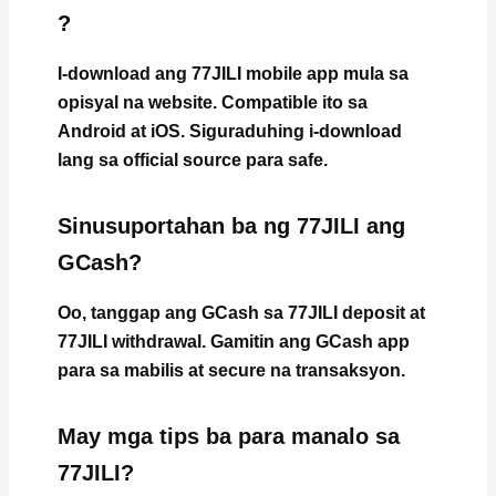
?
I-download ang
77JILI mobile app
mula sa
opisyal na website. Compatible ito sa
Android at iOS. Siguraduhing i-download
lang sa official source para safe.
Sinusuportahan ba ng 77JILI ang
GCash?
Oo, tanggap ang GCash sa
77JILI deposit
at
77JILI withdrawal
. Gamitin ang GCash app
para sa mabilis at secure na transaksyon.
May mga tips ba para manalo sa
77JILI?