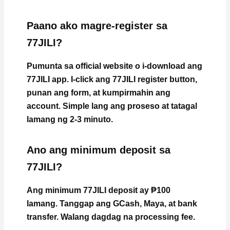
Paano ako magre-register sa
77JILI?
Pumunta sa official website o i-download ang
77JILI app
. I-click ang
77JILI register
button,
punan ang form, at kumpirmahin ang
account. Simple lang ang proseso at tatagal
lamang ng 2-3 minuto.
Ano ang minimum deposit sa
77JILI?
Ang minimum
77JILI deposit
ay ₱100
lamang. Tanggap ang GCash, Maya, at bank
transfer. Walang dagdag na processing fee.