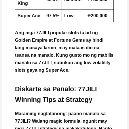
King
Super Ace
97.5%
Low
₱200,000
Ang mga
77JILI popular slots
tulad ng
Golden Empire at Fortune Gems ay hindi
lang masaya laruin, may mataas din na
tsansa na manalo. Kung gusto mo ng
mabilis
manalo sa 77JILI
, subukan ang low volatility
slots gaya ng Super Ace.
Diskarte sa Panalo:
77JILI
Winning Tips
at Strategy
Maraming nagtatanong:
paano manalo sa
77JILI
? Walang magic formula, ngunit may
mga
77JILI strategy
na makakatulong. Narito