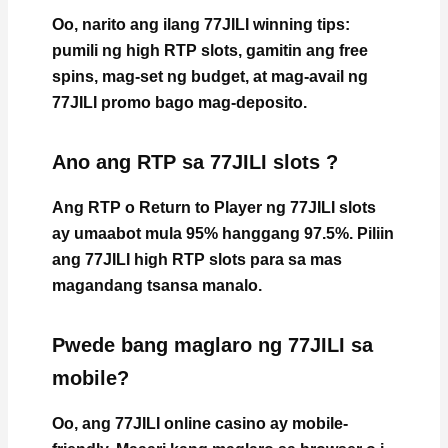
Oo, narito ang ilang
77JILI winning tips
:
pumili ng high RTP slots, gamitin ang free
spins, mag-set ng budget, at mag-avail ng
77JILI promo
bago mag-deposito.
Ano ang RTP sa 77JILI slots ?
Ang RTP o Return to Player ng
77JILI slots
ay umaabot mula 95% hanggang 97.5%. Piliin
ang
77JILI high RTP slots
para sa mas
magandang tsansa manalo.
Pwede bang maglaro ng 77JILI sa
mobile?
Oo, ang
77JILI online casino
ay mobile-