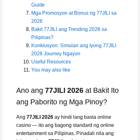
Guide
Mga Promosyon at Bonus ng 77JILI sa
2026
Bakit 77JILI ang Trending 2026 sa
Pilipinas?
Konklusyon: Simulan ang Iyong 77JILI
2026 Journey Ngayon
Useful Resources
You may also like
Ano ang
77JILI 2026
at Bakit Ito
ang Paborito ng Mga Pinoy?
Ang
77JILI 2026
ay hindi lang basta online
casino — ito ang bagong standard ng online
entertainment sa Pilipinas. Pinadali nila ang