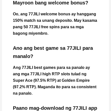
Mayroon bang welcome bonus?
Oo, ang
77JILI welcome bonus
ay hanggang
150% match sa unang deposito. May kasama
pang 50
77JILI free spins
para sa mga
bagong miyembro.
Ano ang best game sa 77JILI para
manalo?
Ang
77JILI best games
para sa panalo ay
ang mga
77JILI high RTP slots
tulad ng
Super Ace (97.5% RTP) at Golden Empire
(97.2% RTP). Maganda ito para sa consistent
na panalo.
Paano mag-download ng 77JILI app