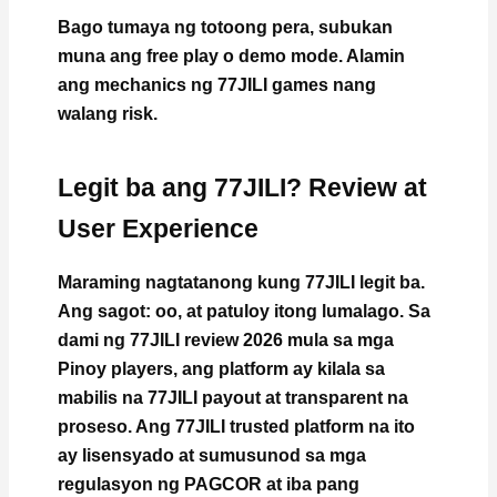
Bago tumaya ng totoong pera, subukan
muna ang free play o demo mode. Alamin
ang mechanics ng
77JILI games
nang
walang risk.
Legit ba ang 77JILI? Review at
User Experience
Maraming nagtatanong kung
77JILI legit
ba.
Ang sagot: oo, at patuloy itong lumalago. Sa
dami ng
77JILI review 2026
mula sa mga
Pinoy players, ang platform ay kilala sa
mabilis na
77JILI payout
at transparent na
proseso. Ang
77JILI trusted platform
na ito
ay lisensyado at sumusunod sa mga
regulasyon ng PAGCOR at iba pang