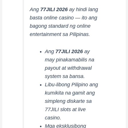
Ang
77JILI 2026
ay hindi lang
basta online casino — ito ang
bagong standard ng online
entertainment sa Pilipinas.
Ang
77JILI 2026
ay
may pinakamabilis na
payout at withdrawal
system sa bansa.
Libu-libong Pilipino ang
kumikita na gamit ang
simpleng diskarte sa
77JILI slots at live
casino.
Mga eksklusibong