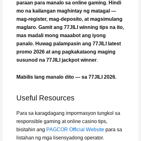
paraan para manalo sa online gaming. Hindi
mo na kailangan maghintay ng matagal —
mag-register, mag-deposito, at magsimulang
maglaro. Gamit ang
77JILI winning tips
na ito,
mas madali mong maaabot ang iyong
panalo. Huwag palampasin ang
77JILI latest
promo 2026
at ang pagkakataong maging
susunod na
77JILI jackpot
winner
.
Mabilis lang manalo dito
— sa
77JILI 2026
.
Useful Resources
Para sa karagdagang impormasyon tungkol sa
responsible gaming at online casino tips,
bisitahin ang
PAGCOR Official Website
para sa
listahan ng mga lisensyadong operator.