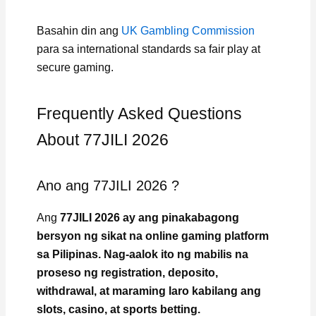
Basahin din ang
UK Gambling Commission
para sa international standards sa fair play at
secure gaming.
Frequently Asked Questions
About 77JILI 2026
Ano ang 77JILI 2026 ?
Ang
77JILI 2026
ay ang pinakabagong
bersyon ng sikat na online gaming platform
sa Pilipinas. Nag-aalok ito ng mabilis na
proseso ng registration, deposito,
withdrawal, at maraming laro kabilang ang
slots, casino, at sports betting.