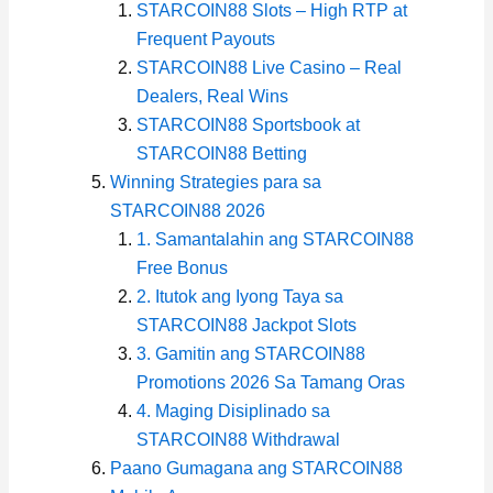
STARCOIN88 Slots – High RTP at
Frequent Payouts
STARCOIN88 Live Casino – Real
Dealers, Real Wins
STARCOIN88 Sportsbook at
STARCOIN88 Betting
Winning Strategies para sa
STARCOIN88 2026
1. Samantalahin ang STARCOIN88
Free Bonus
2. Itutok ang Iyong Taya sa
STARCOIN88 Jackpot Slots
3. Gamitin ang STARCOIN88
Promotions 2026 Sa Tamang Oras
4. Maging Disiplinado sa
STARCOIN88 Withdrawal
Paano Gumagana ang STARCOIN88