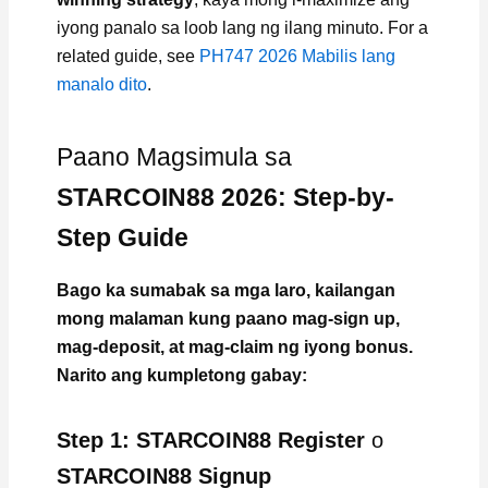
iyong panalo sa loob lang ng ilang minuto. For a
related guide, see
PH747 2026 Mabilis lang
manalo dito
.
Paano Magsimula sa
STARCOIN88
2026
: Step-by-
Step Guide
Bago ka sumabak sa mga laro, kailangan
mong malaman kung paano mag-sign up,
mag-deposit, at mag-claim ng iyong bonus.
Narito ang kumpletong gabay:
Step 1:
STARCOIN88
Register
o
STARCOIN88
Signup