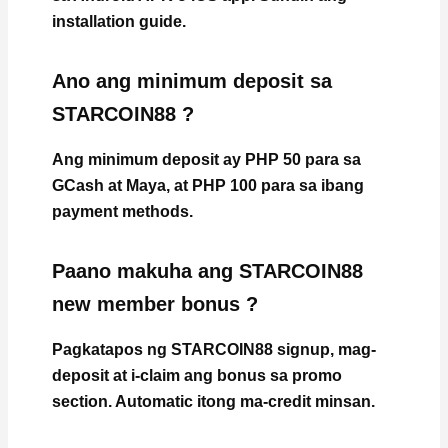
installation guide.
Ano ang minimum deposit sa
STARCOIN88 ?
Ang minimum deposit ay PHP 50 para sa
GCash at Maya, at PHP 100 para sa ibang
payment methods.
Paano makuha ang STARCOIN88
new member bonus ?
Pagkatapos ng
STARCOIN88
signup
, mag-
deposit at i-claim ang bonus sa promo
section. Automatic itong ma-credit minsan.