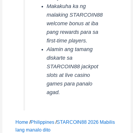
Makakuha ka ng
malaking STARCOIN88
welcome bonus at iba
pang rewards para sa
first-time players.
Alamin ang tamang
diskarte sa
STARCOIN88 jackpot
slots at live casino
games para panalo
agad.
Home
/
Philippines
/
STARCOIN88 2026 Mabilis
lang manalo dito