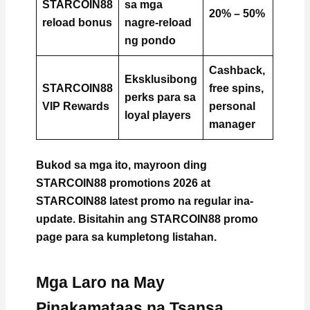
STARCOIN88
sa mga
20% – 50%
reload bonus
nagre-reload
ng pondo
Cashback,
Eksklusibong
STARCOIN88
free spins,
perks para sa
VIP
Rewards
personal
loyal players
manager
Bukod sa mga ito, mayroon ding
STARCOIN88
promotions 2026
at
STARCOIN88
latest promo
na regular ina-
update. Bisitahin ang
STARCOIN88
promo
page para sa kumpletong listahan.
Mga Laro na May
Pinakamataas na Tsansa