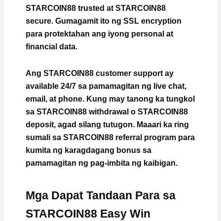
STARCOIN88
trusted
at
STARCOIN88
secure
. Gumagamit ito ng SSL encryption
para protektahan ang iyong personal at
financial data.
Ang
STARCOIN88
customer support
ay
available 24/7 sa pamamagitan ng live chat,
email, at phone. Kung may tanong ka tungkol
sa
STARCOIN88
withdrawal
o
STARCOIN88
deposit
, agad silang tutugon. Maaari ka ring
sumali sa
STARCOIN88
referral
program para
kumita ng karagdagang bonus sa
pamamagitan ng pag-imbita ng kaibigan.
Mga Dapat Tandaan Para sa
STARCOIN88
Easy Win