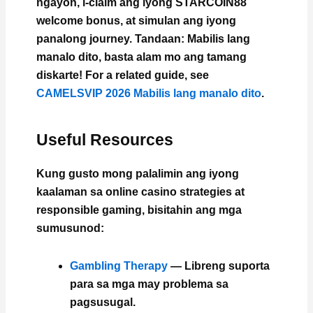
ngayon, i-claim ang iyong
STARCOIN88
welcome bonus
, at simulan ang iyong
panalong journey. Tandaan: Mabilis lang
manalo dito, basta alam mo ang tamang
diskarte! For a related guide, see
CAMELSVIP 2026 Mabilis lang manalo dito
.
Useful Resources
Kung gusto mong palalimin ang iyong
kaalaman sa online casino strategies at
responsible gaming, bisitahin ang mga
sumusunod:
Gambling Therapy
— Libreng suporta
para sa mga may problema sa
pagsusugal.