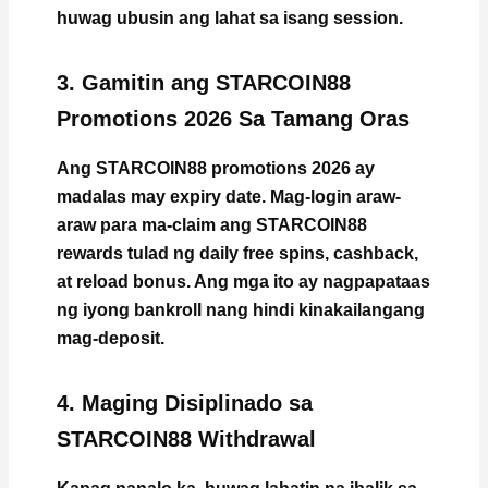
huwag ubusin ang lahat sa isang session.
3. Gamitin ang
STARCOIN88
Promotions 2026
Sa Tamang Oras
Ang
STARCOIN88
promotions 2026
ay
madalas may expiry date. Mag-login araw-
araw para ma-claim ang
STARCOIN88
rewards
tulad ng daily free spins, cashback,
at reload bonus. Ang mga ito ay nagpapataas
ng iyong bankroll nang hindi kinakailangang
mag-deposit.
4. Maging Disiplinado sa
STARCOIN88
Withdrawal