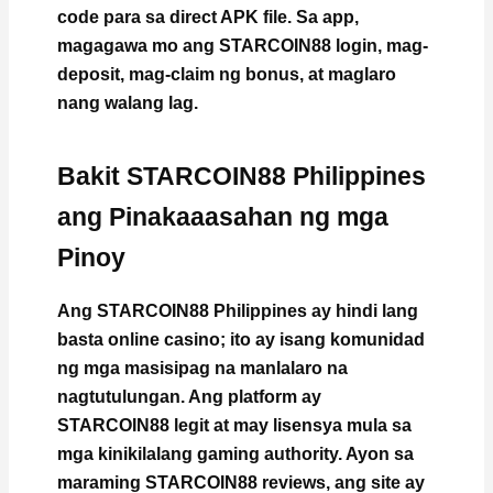
code para sa direct APK file. Sa app,
magagawa mo ang
STARCOIN88
login
, mag-
deposit, mag-claim ng bonus, at maglaro
nang walang lag.
Bakit
STARCOIN88
Philippines
ang Pinakaaasahan ng mga
Pinoy
Ang
STARCOIN88
Philippines
ay hindi lang
basta online casino; ito ay isang komunidad
ng mga masisipag na manlalaro na
nagtutulungan. Ang platform ay
STARCOIN88
legit
at may lisensya mula sa
mga kinikilalang gaming authority. Ayon sa
maraming
STARCOIN88
reviews
, ang site ay