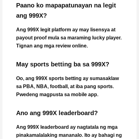
Paano ko mapapatunayan na legit
ang 999X?
Ang
999X legit platform
ay may lisensya at
payout proof
mula sa maraming
lucky player
.
Tignan ang mga review online.
May sports betting ba sa 999X?
Oo, ang
999X sports betting
ay sumasaklaw
sa PBA, NBA, football, at iba pang sports.
Pwedeng magpusta sa
mobile app
.
Ano ang 999X leaderboard?
Ang
999X leaderboard
ay nagtatala ng mga
pinakamalalaking mananalo. Ito ay bahagi ng