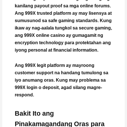
kanilang
payout proof
sa mga online forums.
Ang
999X trusted platform
ay may lisensya at
sumusunod sa
safe gaming
standards. Kung
ikaw ay nag-aalala tungkol sa
secure gaming
,
ang
999X online casino
ay gumagamit ng
encryption technology para protektahan ang
iyong personal at financial information.
Ang
999X legit platform
ay mayroong
customer support na handang tumulong sa
iyo anumang oras. Kung may problema sa
999X login
o deposit, agad silang magre-
respond.
Bakit Ito ang
Pinakamagandang Oras para