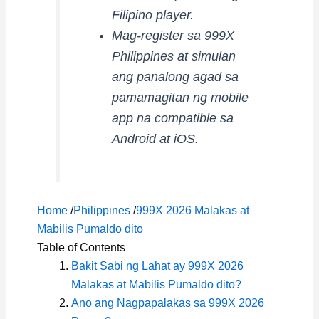
Filipino player.
Mag-register sa 999X
Philippines at simulan
ang panalong agad sa
pamamagitan ng mobile
app na compatible sa
Android at iOS.
Home
/
Philippines
/
999X 2026 Malakas at
Mabilis Pumaldo dito
Table of Contents
Bakit Sabi ng Lahat ay 999X 2026
Malakas at Mabilis Pumaldo dito?
Ano ang Nagpapalakas sa 999X 2026