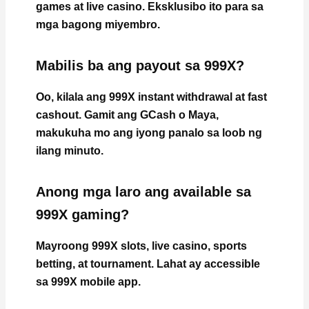
games
at
live casino
. Eksklusibo ito para sa
mga bagong miyembro.
Mabilis ba ang payout sa 999X?
Oo, kilala ang
999X instant withdrawal
at
fast
cashout
. Gamit ang GCash o Maya,
makukuha mo ang iyong panalo sa loob ng
ilang minuto.
Anong mga laro ang available sa
999X gaming?
Mayroong
999X slots
,
live casino
,
sports
betting
, at
tournament
. Lahat ay accessible
sa
999X mobile app
.