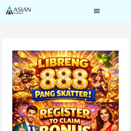
Skip
to
content