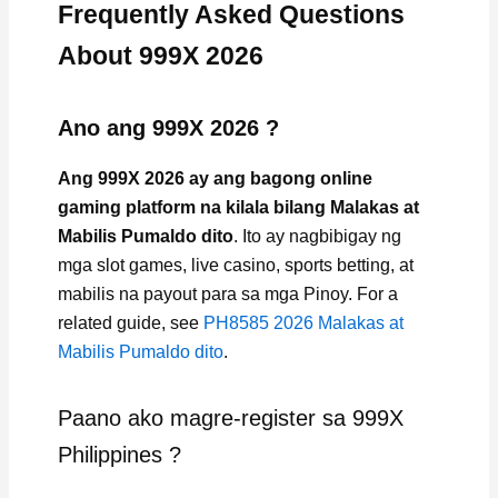
Frequently Asked Questions
About 999X 2026
Ano ang 999X 2026 ?
Ang
999X 2026
ay ang bagong online
gaming platform na kilala bilang
Malakas at
Mabilis Pumaldo
dito
. Ito ay nagbibigay ng
mga slot games, live casino, sports betting, at
mabilis na payout para sa mga Pinoy. For a
related guide, see
PH8585 2026 Malakas at
Mabilis Pumaldo dito
.
Paano ako magre-register sa 999X
Philippines ?