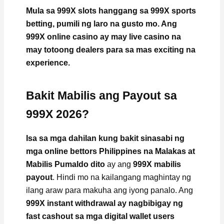
Mula sa
999X slots
hanggang sa
999X sports
betting
, pumili ng laro na gusto mo. Ang
999X online casino
ay may
live casino
na
may totoong dealers para sa mas exciting na
experience.
Bakit Mabilis ang Payout sa
999X 2026
?
Isa sa mga dahilan kung bakit sinasabi ng
mga
online bettors Philippines
na
Malakas at
Mabilis Pumaldo
dito
ay ang
999X mabilis
payout
. Hindi mo na kailangang maghintay ng
ilang araw para makuha ang iyong panalo. Ang
999X instant withdrawal
ay nagbibigay ng
fast cashout
sa mga
digital wallet users