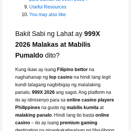
Useful Resources
You may also like
Bakit Sabi ng Lahat ay
999X
2026
Malakas at Mabilis
Pumaldo
dito?
Kung ikaw ay isang
Filipino bettor
na
naghahanap ng
top casino
na hindi lang legit
kundi talagang nagbibigay ng malalaking
panalo,
999X 2026
ang sagot. Ang platform na
ito ay idinisenyo para sa
online casino players
Philippines
na gusto ng
mabilis kumita
at
malaking panalo
. Hindi lang ito basta
online
casino
– ito ay isang
premium gaming
destination na pinagkakatiwalaan ng libo-libong