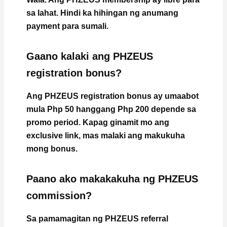
sa lahat. Hindi ka hihingan ng anumang
payment para sumali.
Gaano kalaki ang PHZEUS
registration bonus?
Ang
PHZEUS registration
bonus
ay umaabot
mula Php 50 hanggang Php 200 depende sa
promo period. Kapag ginamit mo ang
exclusive link, mas malaki ang makukuha
mong bonus.
Paano ako makakakuha ng PHZEUS
commission?
Sa pamamagitan ng
PHZEUS referral