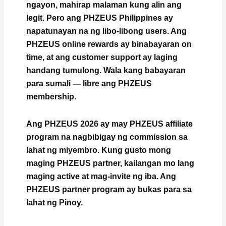
ngayon, mahirap malaman kung alin ang
legit. Pero ang
PHZEUS Philippines
ay
napatunayan na ng libo-libong users. Ang
PHZEUS online rewards
ay binabayaran on
time, at ang customer support ay laging
handang tumulong. Wala kang babayaran
para sumali — libre ang
PHZEUS
membership
.
Ang
PHZEUS 2026
ay may
PHZEUS affiliate
program
na nagbibigay ng commission sa
lahat ng miyembro. Kung gusto mong
maging
PHZEUS partner
, kailangan mo lang
maging active at mag-invite ng iba. Ang
PHZEUS partner program
ay bukas para sa
lahat ng Pinoy.