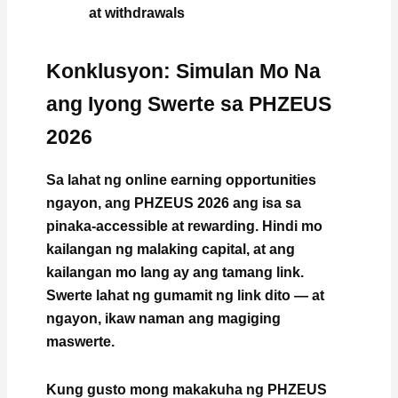
at withdrawals
Konklusyon: Simulan Mo Na
ang Iyong Swerte sa
PHZEUS
2026
Sa lahat ng online earning opportunities
ngayon, ang
PHZEUS 2026
ang isa sa
pinaka-accessible at rewarding. Hindi mo
kailangan ng malaking capital, at ang
kailangan mo lang ay ang tamang link.
Swerte lahat ng gumamit ng link dito
— at
ngayon, ikaw naman ang magiging
maswerte.
Kung gusto mong makakuha ng
PHZEUS