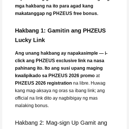
mga hakbang na ito para agad kang
makatanggap ng
PHZEUS free bonus
.
Hakbang 1: Gamitin ang
PHZEUS
Lucky Link
Ang unang hakbang ay napakasimple — i-
click ang
PHZEUS exclusive link
na nasa
pahinang ito. Ito ang susi upang maging
kwalipikado sa
PHZEUS 2026
promo
at
PHZEUS 2026
registration
na libre. Huwag
kang mag-aksaya ng oras sa ibang link; ang
official na link dito ay nagbibigay ng mas
malaking bonus.
Hakbang 2: Mag-sign Up Gamit ang