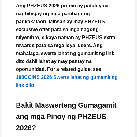
Ang
PHZEUS 2026
promo
ay patuloy na
nagbibigay ng mga panibagong
pagkakataon. Minsan ay may
PHZEUS
exclusive offer
para sa mga bagong
miyembro, o kaya naman ay
PHZEUS extra
rewards
para sa mga loyal users. Ang
mahalaga,
swerte lahat ng gumamit ng link
dito
dahil lahat ay may pantay na
oportunidad. For a related guide, see
188COINS 2026 Swerte lahat ng gumamit ng
link dito
.
Bakit Maswerteng Gumagamit
ang mga Pinoy ng
PHZEUS
2026
?