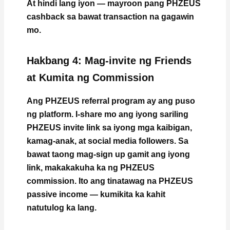
At hindi lang iyon — mayroon pang
PHZEUS
cashback
sa bawat transaction na gagawin
mo.
Hakbang 4: Mag-invite ng Friends
at Kumita ng Commission
Ang
PHZEUS referral program
ay ang puso
ng platform. I-share mo ang iyong sariling
PHZEUS invite link
sa iyong mga kaibigan,
kamag-anak, at social media followers. Sa
bawat taong mag-sign up gamit ang iyong
link, makakakuha ka ng
PHZEUS
commission
. Ito ang tinatawag na
PHZEUS
passive income
— kumikita ka kahit
natutulog ka lang.