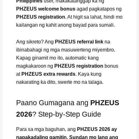
Philippines
user, makakatanggap ka ng
PHZEUS welcome bonus
agad pagkatapos ng
PHZEUS registration
. At higit sa lahat, hindi mo
kailangan ng kahit anong bayad para sumali.
Ang sikreto? Ang
PHZEUS referral link
na
ibinabahagi ng mga masuwerteng miyembro.
Kapag ginamit mo ito, automatic kang
magkakaroon ng
PHZEUS registration
bonus
at
PHZEUS extra rewards
. Kaya kung
nakarating ka dito, swerte mo na talaga.
Paano Gumagana ang
PHZEUS
2026
? Step-by-Step Guide
Para sa mga baguhan, ang
PHZEUS 2026
ay
napakadaling gamitin. Sundan mo lang ang