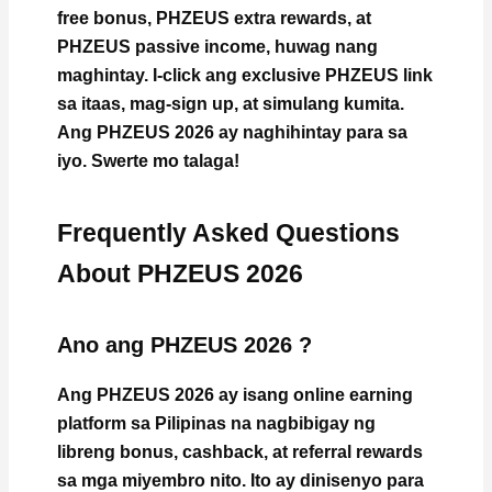
free bonus
,
PHZEUS extra rewards
, at
PHZEUS passive income
, huwag nang
maghintay. I-click ang
exclusive PHZEUS link
sa itaas, mag-sign up, at simulang kumita.
Ang
PHZEUS 2026
ay naghihintay para sa
iyo. Swerte mo talaga!
Frequently Asked Questions
About PHZEUS 2026
Ano ang PHZEUS 2026 ?
Ang
PHZEUS 2026
ay isang online earning
platform sa Pilipinas na nagbibigay ng
libreng bonus, cashback, at referral rewards
sa mga miyembro nito. Ito ay dinisenyo para