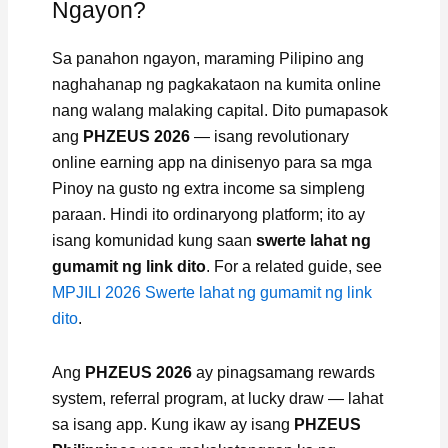
Ngayon?
Sa panahon ngayon, maraming Pilipino ang
naghahanap ng pagkakataon na kumita online
nang walang malaking capital. Dito pumapasok
ang
PHZEUS 2026
— isang revolutionary
online earning app na dinisenyo para sa mga
Pinoy na gusto ng extra income sa simpleng
paraan. Hindi ito ordinaryong platform; ito ay
isang komunidad kung saan
swerte lahat ng
gumamit ng link dito
. For a related guide, see
MPJILI 2026 Swerte lahat ng gumamit ng link
dito
.
Ang
PHZEUS 2026
ay pinagsamang rewards
system, referral program, at lucky draw — lahat
sa isang app. Kung ikaw ay isang
PHZEUS