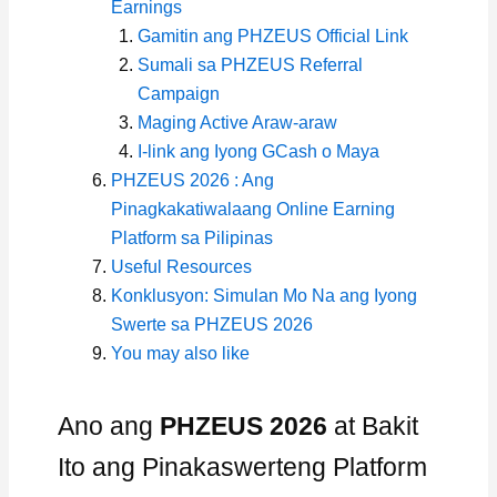
Earnings
Gamitin ang PHZEUS Official Link
Sumali sa PHZEUS Referral
Campaign
Maging Active Araw-araw
I-link ang Iyong GCash o Maya
PHZEUS 2026 : Ang
Pinagkakatiwalaang Online Earning
Platform sa Pilipinas
Useful Resources
Konklusyon: Simulan Mo Na ang Iyong
Swerte sa PHZEUS 2026
You may also like
Ano ang
PHZEUS 2026
at Bakit
Ito ang Pinakaswerteng Platform