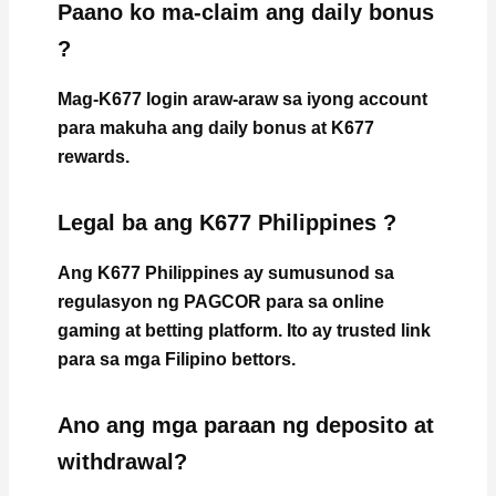
Paano ko ma-claim ang daily bonus
?
Mag-
K677 login
araw-araw sa iyong account
para makuha ang
daily bonus
at
K677
rewards
.
Legal ba ang K677 Philippines ?
Ang
K677 Philippines
ay sumusunod sa
regulasyon ng PAGCOR para sa
online
gaming
at
betting platform
. Ito ay
trusted link
para sa mga
Filipino bettors
.
Ano ang mga paraan ng deposito at
withdrawal?