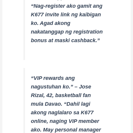
“Nag-register ako gamit ang
K677 invite link
ng kaibigan
ko. Agad akong
nakatanggap ng
registration
bonus
at maski
cashback
.”
“
VIP rewards
ang
nagustuhan ko.”
– Jose
Rizal, 42, basketball fan
mula Davao.
“Dahil lagi
akong naglalaro sa
K677
online
, naging VIP member
ako. May personal manager