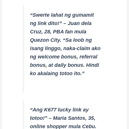
“
Swerte lahat
ng gumamit
ng link dito!”
– Juan dela
Cruz, 28, PBA fan mula
Quezon City.
“Sa loob ng
isang linggo, naka-claim ako
ng
welcome bonus
,
referral
bonus
, at
daily bonus
. Hindi
ko akalaing totoo ito.”
“Ang K677
lucky link
ay
totoo!”
– Maria Santos, 35,
online shopper mula Cebu.