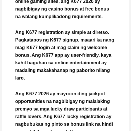
online gaming
sites, ang
K677 2026
ay
nagbibigay ng
casino bonus
at
free bonus
na walang kumplikadong requirements.
Ang
K677 registration
ay simple at diretso.
Pagkatapos ng
K677 signup
, maaari ka nang
mag-
K677 login
at mag-claim ng
welcome
bonus
. Ang
K677 app
ay user-friendly, kaya
kahit baguhan sa
online entertainment
ay
madaling makakahanap ng paborito nilang
laro.
Ang
K677 2026
ay mayroon ding
jackpot
opportunities
na nagbibigay ng malalaking
premyo sa mga
lucky draw participants
at
raffle lovers
. Ang
K677
lucky registration
ay
nagbubukas ng pinto sa
bonus link
na hindi