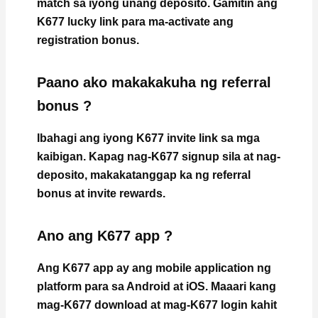
match sa iyong unang deposito. Gamitin ang
K677
lucky link
para ma-activate ang
registration bonus
.
Paano ako makakakuha ng referral
bonus ?
Ibahagi ang iyong
K677 invite link
sa mga
kaibigan. Kapag nag-
K677 signup
sila at nag-
deposito, makakatanggap ka ng
referral
bonus
at
invite rewards
.
Ano ang K677 app ?
Ang
K677 app
ay ang mobile application ng
platform para sa Android at iOS. Maaari kang
mag-
K677 download
at mag-
K677 login
kahit