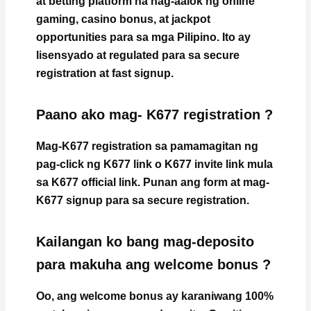
at
betting platform
na nag-aalok ng
online
gaming
,
casino bonus
, at
jackpot
opportunities
para sa mga Pilipino. Ito ay
lisensyado at regulated para sa
secure
registration
at
fast signup
.
Paano ako mag- K677 registration ?
Mag-
K677 registration
sa pamamagitan ng
pag-click ng
K677 link
o
K677 invite link
mula
sa
K677 official link
. Punan ang form at mag-
K677 signup
para sa
secure registration
.
Kailangan ko bang mag-deposito
para makuha ang welcome bonus ?
Oo, ang
welcome bonus
ay karaniwang 100%