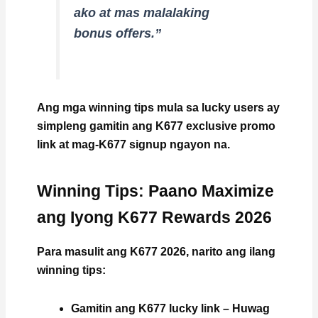
ako at mas malalaking
bonus offers.”
Ang mga
winning tips
mula sa
lucky users
ay
simpleng gamitin ang
K677 exclusive promo
link at mag-
K677 signup
ngayon na.
Winning Tips
: Paano Maximize
ang Iyong
K677 Rewards
2026
Para masulit ang
K677 2026
, narito ang ilang
winning tips
:
Gamitin ang K677
lucky link
– Huwag