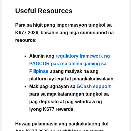
Useful Resources
Para sa higit pang impormasyon tungkol sa
K677 2026
, basahin ang mga sumusunod na
resource:
Alamin ang
regulatory framework ng
PAGCOR para sa
online gaming
sa
Pilipinas
upang matiyak na ang
platform ay legal at pinagkakatiwalaan.
Makipag-ugnayan sa
GCash support
para sa mga katanungan tungkol sa
pag-deposito at pag-withdraw ng
iyong
K677 rewards
.
Huwag palampasin ang pagkakataong ito!