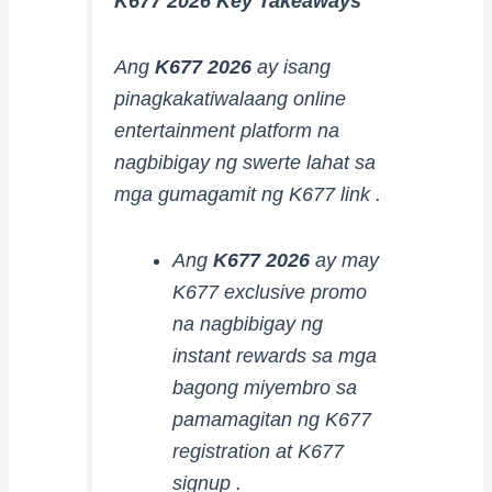
K677 2026 Key Takeaways
Ang
K677 2026
ay isang
pinagkakatiwalaang online
entertainment platform na
nagbibigay ng swerte lahat sa
mga gumagamit ng K677 link .
Ang
K677 2026
ay may
K677 exclusive promo
na nagbibigay ng
instant rewards sa mga
bagong miyembro sa
pamamagitan ng K677
registration at K677
signup .