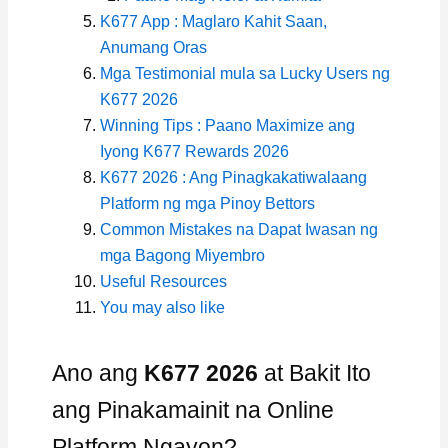
K677 App : Maglaro Kahit Saan,
Anumang Oras
Mga Testimonial mula sa Lucky Users ng
K677 2026
Winning Tips : Paano Maximize ang
Iyong K677 Rewards 2026
K677 2026 : Ang Pinagkakatiwalaang
Platform ng mga Pinoy Bettors
Common Mistakes na Dapat Iwasan ng
mga Bagong Miyembro
Useful Resources
You may also like
Ano ang
K677 2026
at Bakit Ito
ang Pinakamainit na Online
Platform Ngayon?