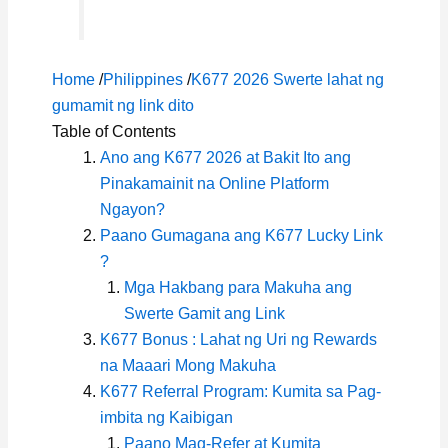
Home
/
Philippines
/
K677 2026 Swerte lahat ng
gumamit ng link dito
Table of Contents
Ano ang K677 2026 at Bakit Ito ang
Pinakamainit na Online Platform
Ngayon?
Paano Gumagana ang K677 Lucky Link
?
Mga Hakbang para Makuha ang
Swerte Gamit ang Link
K677 Bonus : Lahat ng Uri ng Rewards
na Maaari Mong Makuha
K677 Referral Program: Kumita sa Pag-
imbita ng Kaibigan
Paano Mag-Refer at Kumita