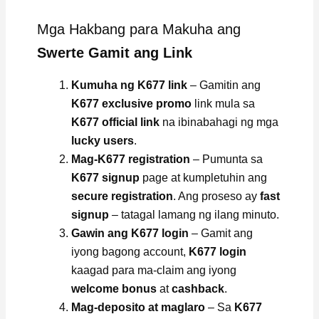
Mga Hakbang para Makuha ang
Swerte Gamit ang Link
Kumuha ng
K677 link
– Gamitin ang
K677 exclusive promo
link mula sa
K677 official link
na ibinabahagi ng mga
lucky users
.
Mag-
K677 registration
– Pumunta sa
K677 signup
page at kumpletuhin ang
secure registration
. Ang proseso ay
fast
signup
– tatagal lamang ng ilang minuto.
Gawin ang
K677 login
– Gamit ang
iyong bagong account,
K677 login
kaagad para ma-claim ang iyong
welcome bonus
at
cashback
.
Mag-deposito at maglaro
– Sa
K677