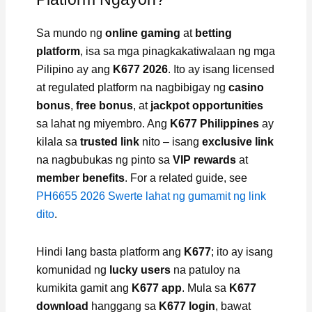
Sa mundo ng
online gaming
at
betting
platform
, isa sa mga pinagkakatiwalaan ng mga
Pilipino ay ang
K677 2026
. Ito ay isang licensed
at regulated platform na nagbibigay ng
casino
bonus
,
free bonus
, at
jackpot opportunities
sa lahat ng miyembro. Ang
K677 Philippines
ay
kilala sa
trusted link
nito – isang
exclusive link
na nagbubukas ng pinto sa
VIP rewards
at
member benefits
. For a related guide, see
PH6655 2026 Swerte lahat ng gumamit ng link
dito
.
Hindi lang basta platform ang
K677
; ito ay isang
komunidad ng
lucky users
na patuloy na
kumikita gamit ang
K677 app
. Mula sa
K677
download
hanggang sa
K677 login
, bawat