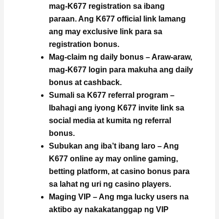
mag-
K677 registration
sa ibang
paraan. Ang
K677 official link
lamang
ang may
exclusive link
para sa
registration bonus
.
Mag-claim ng
daily bonus
– Araw-araw,
mag-
K677 login
para makuha ang
daily
bonus
at
cashback
.
Sumali sa
K677 referral
program
–
Ibahagi ang iyong
K677 invite link
sa
social media at kumita ng
referral
bonus
.
Subukan ang iba’t ibang laro
– Ang
K677 online
ay may
online gaming
,
betting platform
, at
casino bonus
para
sa lahat ng uri ng
casino players
.
Maging VIP
– Ang mga
lucky users
na
aktibo ay nakakatanggap ng
VIP