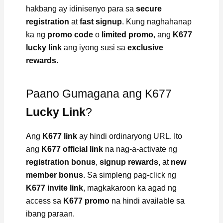
hakbang ay idinisenyo para sa
secure
registration
at
fast signup
. Kung naghahanap
ka ng
promo code
o
limited promo
, ang
K677
lucky link
ang iyong susi sa
exclusive
rewards
.
Paano Gumagana ang K677
Lucky Link
?
Ang
K677 link
ay hindi ordinaryong URL. Ito
ang
K677 official link
na nag-a-activate ng
registration bonus
,
signup rewards
, at
new
member bonus
. Sa simpleng pag-click ng
K677 invite link
, magkakaroon ka agad ng
access sa
K677 promo
na hindi available sa
ibang paraan.