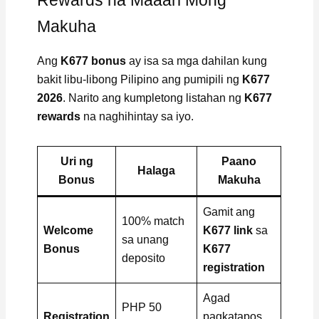
Rewards na Maaari Mong
Makuha
Ang
K677 bonus
ay isa sa mga dahilan kung
bakit libu-libong Pilipino ang pumipili ng
K677
2026
. Narito ang kumpletong listahan ng
K677
rewards
na naghihintay sa iyo.
Uri ng
Paano
Halaga
Bonus
Makuha
Gamit ang
100% match
Welcome
K677 link
sa
sa unang
Bonus
K677
deposito
registration
Agad
PHP 50
Registration
pagkatapos