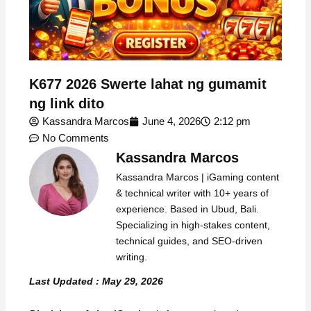
K677 2026 Swerte lahat ng gumamit
ng link dito
Kassandra Marcos
June 4, 2026
2:12 pm
No Comments
Kassandra Marcos
Kassandra Marcos | iGaming content
& technical writer with 10+ years of
experience. Based in Ubud, Bali.
Specializing in high-stakes content,
technical guides, and SEO-driven
writing.
Last Updated : May 29, 2026