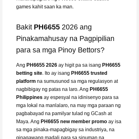
games kahit saan ka man.
Bakit
PH6655
2026 ang
Pinakamahusay na Pagpipilian
para sa mga Pinoy Bettors?
Ang
PH6655
2026
ay higit pa sa isang
PH6655
betting site
. Ito ay isang
PH6655
trusted
platform
na sumusunod sa mga regulasyon at
nagbibigay ng patas na laro. Ang
PH6655
Philippines
ay espesyal na idinisenyo para sa
mga lokal na manlalaro, na may mga paraan ng
pagbabayad na pamilyar tulad ng GCash at
Maya. Ang
PH6655
new member promo
ay isa
sa mga pinaka-mapagbigay sa industriya, na
ginagawang madali para sa sinuman na