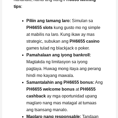
tips
:
Piliin ang tamang laro:
Simulan sa
PH6655
slots
kung gusto mo ng simple
at mabilis na laro. Kung ikaw ay mas
strategic, subukan ang
PH6655
casino
games tulad ng blackjack o poker.
Pamahalaan ang iyong bankroll:
Magtakda ng limitasyon sa iyong
pagtaya. Huwag mong itaya ang perang
hindi mo kayang mawala.
Samantalahin ang
PH6655
bonus:
Ang
PH6655
welcome bonus
at
PH6655
cashback
ay mga oportunidad upang
maglaro nang mas matagal at tumaas
ang tsansang manalo.
Maglaro nang responsable:
Tandaan