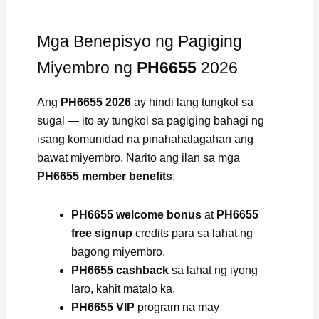
Mga Benepisyo ng Pagiging
Miyembro ng
PH6655
2026
Ang
PH6655
2026
ay hindi lang tungkol sa
sugal — ito ay tungkol sa pagiging bahagi ng
isang komunidad na pinahahalagahan ang
bawat miyembro. Narito ang ilan sa mga
PH6655
member benefits
:
PH6655
welcome bonus
at
PH6655
free signup
credits para sa lahat ng
bagong miyembro.
PH6655
cashback
sa lahat ng iyong
laro, kahit matalo ka.
PH6655
VIP
program na may