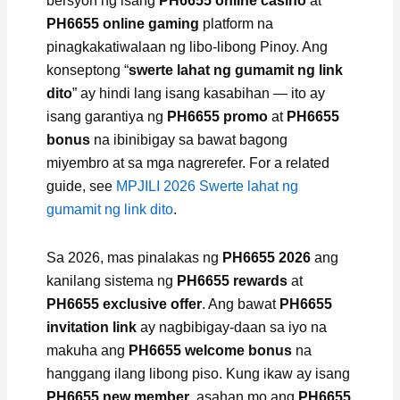
bersyon ng isang
PH6655
online casino
at
PH6655
online gaming
platform na
pinagkakatiwalaan ng libo-libong Pinoy. Ang
konseptong “
swerte lahat ng gumamit ng link
dito
” ay hindi lang isang kasabihan — ito ay
isang garantiya ng
PH6655
promo
at
PH6655
bonus
na ibinibigay sa bawat bagong
miyembro at sa mga nagrerefer. For a related
guide, see
MPJILI 2026 Swerte lahat ng
gumamit ng link dito
.
Sa 2026, mas pinalakas ng
PH6655
2026
ang
kanilang sistema ng
PH6655
rewards
at
PH6655
exclusive offer
. Ang bawat
PH6655
invitation link
ay nagbibigay-daan sa iyo na
makuha ang
PH6655
welcome bonus
na
hanggang ilang libong piso. Kung ikaw ay isang
PH6655
new member
, asahan mo ang
PH6655