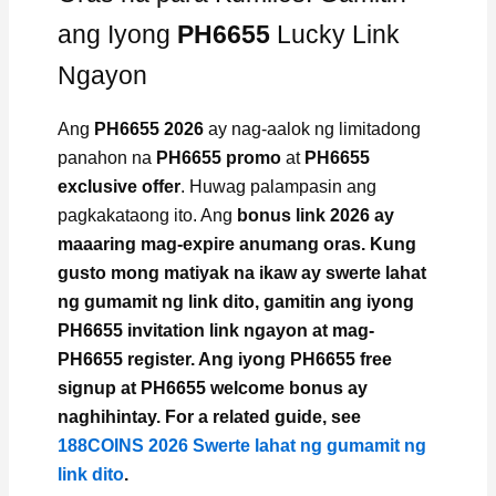
ang Iyong
PH6655
Lucky Link
Ngayon
Ang
PH6655
2026
ay nag-aalok ng limitadong
panahon na
PH6655
promo
at
PH6655
exclusive offer
. Huwag palampasin ang
pagkakataong ito. Ang
bonus link 2026
ay
maaaring mag-expire anumang oras. Kung
gusto mong matiyak na ikaw ay
swerte lahat
ng gumamit ng link dito
, gamitin ang iyong
PH6655
invitation link
ngayon at mag-
PH6655
register
. Ang iyong
PH6655
free
signup
at
PH6655
welcome bonus
ay
naghihintay. For a related guide, see
188COINS 2026 Swerte lahat ng gumamit ng
link dito
.