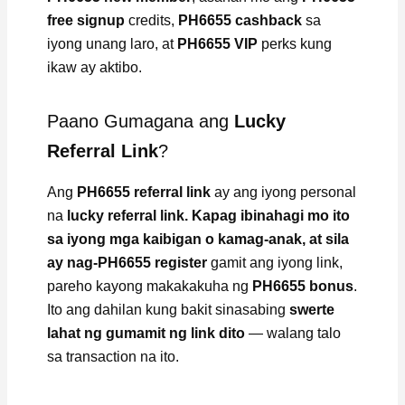
free signup
credits,
PH6655
cashback
sa
iyong unang laro, at
PH6655
VIP
perks kung
ikaw ay aktibo.
Paano Gumagana ang
Lucky
Referral Link
?
Ang
PH6655
referral link
ay ang iyong personal
na
lucky referral link
. Kapag ibinahagi mo ito
sa iyong mga kaibigan o kamag-anak, at sila
ay nag-
PH6655
register
gamit ang iyong link,
pareho kayong makakakuha ng
PH6655
bonus
.
Ito ang dahilan kung bakit sinasabing
swerte
lahat ng gumamit ng link dito
— walang talo
sa transaction na ito.