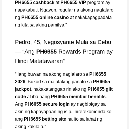
PH6655
cashback
at
PH6655
VIP
program ay
napakabuti. Ngayon, regular na akong naglalaro
ng
PH6655
online casino
at nakakapagpadala
ng kita sa aking pamilya.”
Pedro, 45, Negosyante Mula sa Cebu
— “Ang
PH6655
Rewards Program ay
Hindi Matatawaran”
“Ilang buwan na akong naglalaro sa
PH6655
2026
. Bukod sa malalaking panalo sa
PH6655
jackpot
, nakakatanggap rin ako ng
PH6655
gift
code
at iba pang
PH6655
member benefits
.
Ang
PH6655
secure login
ay nagbibigay sa
akin ng kapayapaan ng isip. Inirerekomenda ko
ang
PH6655
betting site
na ito sa lahat ng
aking kakilala.”