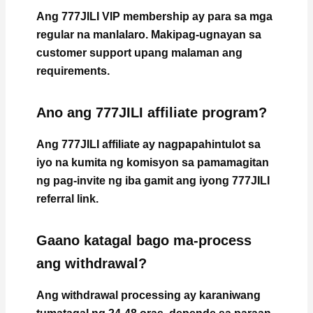
Ang
777JILI VIP
membership ay para sa mga
regular na manlalaro. Makipag-ugnayan sa
customer support upang malaman ang
requirements.
Ano ang 777JILI affiliate program?
Ang
777JILI affiliate
ay nagpapahintulot sa
iyo na kumita ng komisyon sa pamamagitan
ng pag-invite ng iba gamit ang iyong
777JILI
referral link
.
Gaano katagal bago ma-process
ang withdrawal?
Ang withdrawal processing ay karaniwang