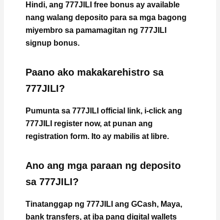
Hindi, ang
777JILI free bonus
ay available
nang walang deposito para sa mga bagong
miyembro sa pamamagitan ng
777JILI
signup bonus
.
Paano ako makakarehistro sa
777JILI?
Pumunta sa
777JILI official link
, i-click ang
777JILI register now
, at punan ang
registration form. Ito ay mabilis at libre.
Ano ang mga paraan ng deposito
sa 777JILI?
Tinatanggap ng
777JILI
ang GCash, Maya,
bank transfers, at iba pang digital wallets