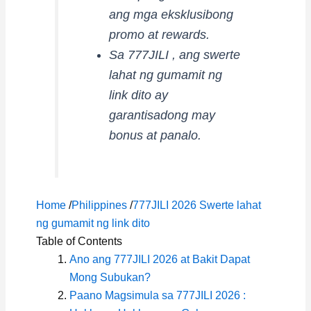
ang mga eksklusibong
promo at rewards.
Sa 777JILI , ang swerte
lahat ng gumamit ng
link dito ay
garantisadong may
bonus at panalo.
Home
/
Philippines
/
777JILI 2026 Swerte lahat
ng gumamit ng link dito
Table of Contents
Ano ang 777JILI 2026 at Bakit Dapat
Mong Subukan?
Paano Magsimula sa 777JILI 2026 :