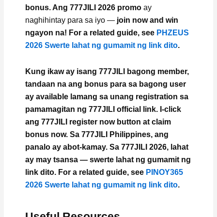
bonus
. Ang
777JILI 2026
promo
ay
naghihintay para sa iyo —
join now and win
ngayon na! For a related guide, see
PHZEUS
2026 Swerte lahat ng gumamit ng link dito
.
Kung ikaw ay isang
777JILI bagong member
,
tandaan na ang
bonus para sa bagong user
ay available lamang sa unang registration sa
pamamagitan ng
777JILI official link
. I-click
ang
777JILI register now
button at
claim
bonus now
. Sa
777JILI Philippines
, ang
panalo ay abot-kamay. Sa
777JILI 2026
, lahat
ay may tsansa —
swerte lahat ng gumamit ng
link dito
. For a related guide, see
PINOY365
2026 Swerte lahat ng gumamit ng link dito
.
Useful Resources