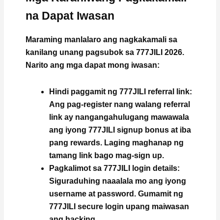
na Dapat Iwasan
Maraming manlalaro ang nagkakamali sa
kanilang unang pagsubok sa
777JILI 2026
.
Narito ang mga dapat mong iwasan:
Hindi paggamit ng
777JILI referral link
:
Ang pag-register nang walang referral
link ay nangangahulugang mawawala
ang iyong
777JILI signup bonus
at iba
pang rewards. Laging maghanap ng
tamang link bago mag-sign up.
Pagkalimot sa
777JILI login
details:
Siguraduhing naaalala mo ang iyong
username at password. Gumamit ng
777JILI secure login
upang maiwasan
ang hacking.