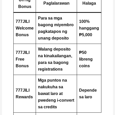
Paglalarawan
Halaga
Bonus
Para sa mga
777JILI
100%
bagong miyembro
Welcome
hanggang
pagkatapos ng
Bonus
₱5,000
unang deposito
Walang deposito
777JILI
₱50
na kinakailangan,
Free
libreng
para sa bagong
Bonus
coins
registrations
Mga puntos na
nakukuha sa
777JILI
Depende
bawat laro at
Rewards
sa laro
pwedeng i-convert
sa credits