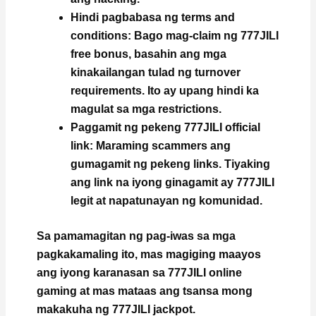
Hindi pagbabasa ng terms and
conditions:
Bago mag-claim ng
777JILI
free bonus
, basahin ang mga
kinakailangan tulad ng turnover
requirements. Ito ay upang hindi ka
magulat sa mga restrictions.
Paggamit ng pekeng
777JILI official
link
:
Maraming scammers ang
gumagamit ng pekeng links. Tiyaking
ang link na iyong ginagamit ay
777JILI
legit
at napatunayan ng komunidad.
Sa pamamagitan ng pag-iwas sa mga
pagkakamaling ito, mas magiging maayos
ang iyong karanasan sa
777JILI online
gaming
at mas mataas ang tsansa mong
makakuha ng
777JILI jackpot
.