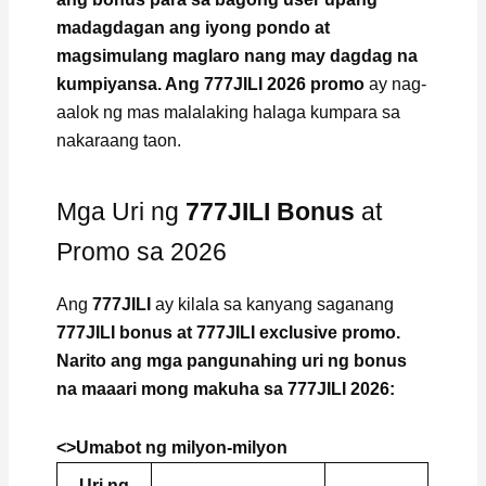
madagdagan ang iyong pondo at
magsimulang maglaro nang may dagdag na
kumpiyansa. Ang
777JILI 2026
promo
ay nag-
aalok ng mas malalaking halaga kumpara sa
nakaraang taon.
Mga Uri ng
777JILI Bonus
at
Promo sa 2026
Ang
777JILI
ay kilala sa kanyang saganang
777JILI bonus
at
777JILI exclusive promo
.
Narito ang mga pangunahing uri ng bonus
na maaari mong makuha sa
777JILI 2026
:
<>Umabot ng milyon-milyon
Uri ng