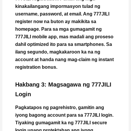
kinakailangang impormasyon tulad ng
username, password, at email. Ang
777JILI
register now
na buton ay makikita sa
homepage. Para sa mga gumagamit ng
777JILI mobile app
, mas madali ang proseso
dahil optimized ito para sa smartphones. Sa
ilang segundo, magkakaroon ka na ng
account at handa nang mag-claim ng
instant
registration bonus
.
Hakbang 3: Magsagawa ng
777JILI
Login
Pagkatapos ng pagrehistro, gamitin ang
iyong bagong account para sa
777JILI login
.
Tiyaking gumagamit ka ng
777JILI secure
login
upang protektahan ang iyong