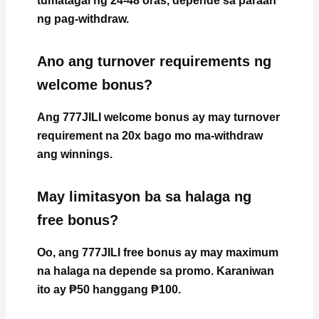
tumatagal ng 24-48 oras, depende sa paraan
ng pag-withdraw.
Ano ang turnover requirements ng
welcome bonus?
Ang
777JILI welcome bonus
ay may turnover
requirement na 20x bago mo ma-withdraw
ang winnings.
May limitasyon ba sa halaga ng
free bonus?
Oo, ang
777JILI free bonus
ay may maximum
na halaga na depende sa promo. Karaniwan
ito ay ₱50 hanggang ₱100.