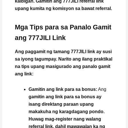
kaibigan. Gamitin ang
777JILI referral link
upang kumita ng komisyon sa bawat referral.
Mga Tips para sa Panalo Gamit
ang
777JILI Link
Ang paggamit ng tamang
777JILI link
ay susi
sa iyong tagumpay. Narito ang ilang praktikal
na tips upang masigurado ang
panalo gamit
ang link
:
Gamitin ang link para sa bonus
:
Ang
gamitin ang link para sa bonus
ay
isang direktang paraan upang
makakuha ng karagdagang pondo.
Huwag mag-register nang walang
referral link, dahil mawawalan ka ng